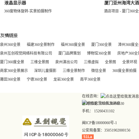
液晶显示器
厦门亚州海湾大酒
360度物体旋转-实景拍摄制作
酒店项目 - 厦门36
泉州360全景
福建360全景制作
福州360度全景
厦门360全景
漳州360度
泉州互创视觉网络科技有限公司
厦门品牌策划
博物馆360全景
房地产360全
厦门360度全景
三维全景图
泉州演出公司
三维虚拟
全景图
全景环视
商家360全景展示
深圳儿童摄影
三维全景制作
微信全景
360度全景拍摄
莆田360全景
宁德360全景
龙岩360全景
南平360全景
在线咨询：
咨询热线：0595-28898530
手机： 15260431102
闽ICP备18000060号-1
公安局备案：
35051902000156
51La