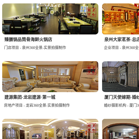
臻膳锅品筒骨海鲜火锅店
泉州大家茗茶-总
门店项目 - 泉州360全景-实景拍摄制作
企业项目 - 泉州36
建源集团-龙岩建源·第一城
厦门天使嫁期-婚
房地产项目 - 龙岩360全景-实景拍摄制作
婚纱摄影机构 - 厦门